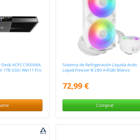
er Desk ACPCC00006A
Sistema de Refrigeración Líquida Arctic
/ 1TB SSD/ Win11 Pro
Liquid Freezer III 280 A-RGB/ Blanco
72,99 €
same
Comprar