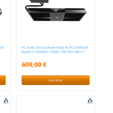
02A
PC Arctic Senza Under Desk ACPCC00003A
Ryzen 5 5500GT/ 16GB/ 1TB SSD/ Win11
609,00 €
Avísame