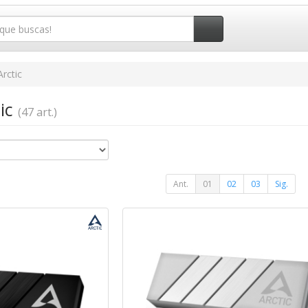
Arctic
tic
(47 art.)
Ant.
01
02
03
Sig.