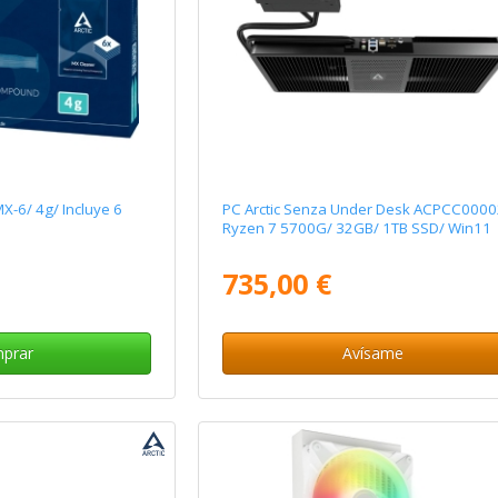
MX-6/ 4g/ Incluye 6
PC Arctic Senza Under Desk ACPCC000
Ryzen 7 5700G/ 32GB/ 1TB SSD/ Win11
735,00 €
prar
Avísame