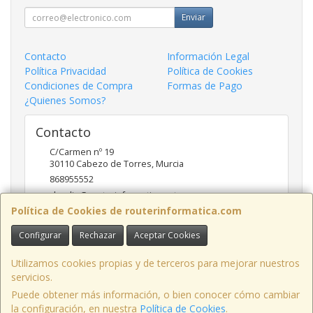
Enviar
Contacto
Información Legal
Política Privacidad
Política de Cookies
Condiciones de Compra
Formas de Pago
¿Quienes Somos?
Contacto
C/Carmen nº 19
30110
Cabezo de Torres
,
Murcia
868955552
claudio@routerinformatica.net
Política de Cookies de routerinformatica.com
Configurar
Rechazar
Aceptar Cookies
Horario
Lunes a Viernes de 9:00 - 13:45 y 17:00 - 20:30
Utilizamos cookies propias y de terceros para mejorar nuestros
servicios.
Puede obtener más información, o bien conocer cómo cambiar
la configuración, en nuestra
Política de Cookies
.
, , , , España. - C.I.F.: B73740227 - Tfno: