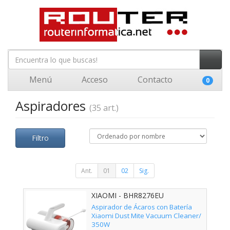
Menú
Acceso
Contacto
0
Aspiradores
(35 art.)
Filtro
Ant.
01
02
Sig.
XIAOMI - BHR8276EU
Aspirador de Ácaros con Batería
Xiaomi Dust Mite Vacuum Cleaner/
350W