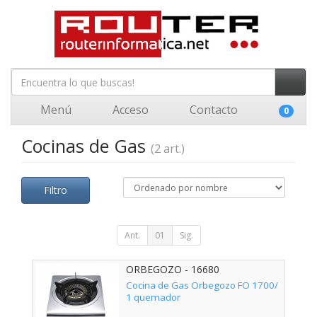
Menú
Acceso
Contacto
0
Cocinas de Gas
(2 art.)
Filtro
Ant.
01
Sig.
ORBEGOZO - 16680
Cocina de Gas Orbegozo FO 1700/
1 quemador