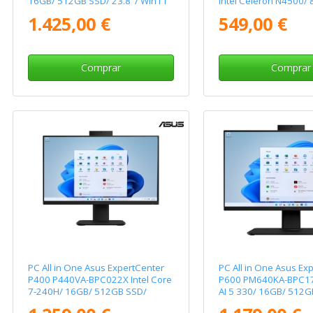
16GB/ 512GB SSD/ 23.8"/ Win11
Intel Celeron N4500/
Pro
SSD/ 15.6" Táctil/ Sin
1.425,00 €
549,00 €
Operativo
Comprar
Comprar
PC All in One Asus ExpertCenter
PC All in One Asus Ex
P400 P440VA-BPC022X Intel Core
P600 PM640KA-BPC1
7-240H/ 16GB/ 512GB SSD/
AI 5 330/ 16GB/ 512G
23.8"/ Win11 Pro
23.8"/ Win11 Pro