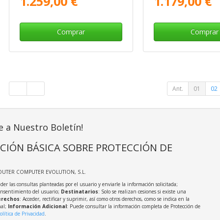
1.259,00 €
1.179,00 €
Comprar
Comprar
Ant.
01
02
e a Nuestro Boletín!
CIÓN BÁSICA SOBRE PROTECCIÓN DE
OUTER COMPUTER EVOLUTION, S.L.
der las consultas planteadas por el usuario y enviarle la información solicitada;
onsentimiento del usuario;
Destinatarios
: Solo se realizan cesiones si existe una
rechos
: Acceder, rectificar y suprimir, así como otros derechos, como se indica en la
nal;
Información Adicional
: Puede consultar la información completa de Protección de
olítica de Privacidad
.