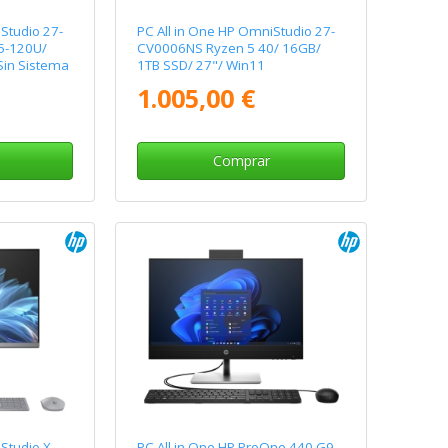
Studio 27-
PC All in One HP OmniStudio 27-
5-120U/
CV0006NS Ryzen 5 40/ 16GB/
Sin Sistema
1TB SSD/ 27"/ Win11
1.005,00 €
Comprar
Studio X
PC All in One HP ProOne 440 G9