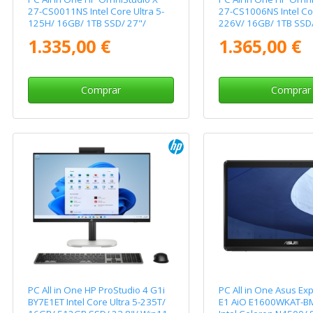
27-CS0011NS Intel Core Ultra 5-
27-CS1006NS Intel Cor
125H/ 16GB/ 1TB SSD/ 27"/
226V/ 16GB/ 1TB SSD/
Win11
Win11
1.335,00 €
1.365,00 €
Comprar
Comprar
PC All in One HP ProStudio 4 G1i
PC All in One Asus Ex
BY7E1ET Intel Core Ultra 5-235T/
E1 AiO E1600WKAT-