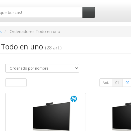
s
Ordenadores Todo en uno
 Todo en uno
(28 art.)
Ant.
01
02