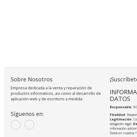
Sobre Nosotros
¡Suscríbet
Empresa dedicada a la venta y reparación de
INFORMA
productos informaticos, asi como al desarrollo de
DATOS
aplicación web y de escritorio a medida.
Responsable
: R
Síguenos en:
Finalidad
: Respon
Legitimación
: C
obligación legal;
De
información adicio
Datos en nuestra
P