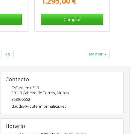
1.295,00 €
Comprar
Sig.
Mostrar
Contacto
C/Carmen nº 19
30110
Cabezo de Torres
,
Murcia
868955552
claudio@routerinformatica.net
Horario