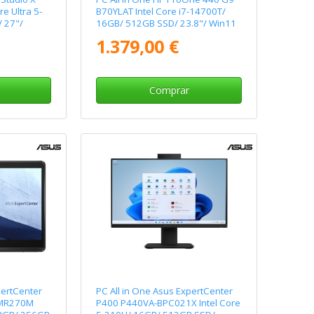
e Ultra 5-
B70YLAT Intel Core i7-14700T/
 27"/
16GB/ 512GB SSD/ 23.8"/ Win11
Pro
1.379,00 €
Comprar
pertCenter
PC All in One Asus ExpertCenter
BMR270M
P400 P440VA-BPC021X Intel Core