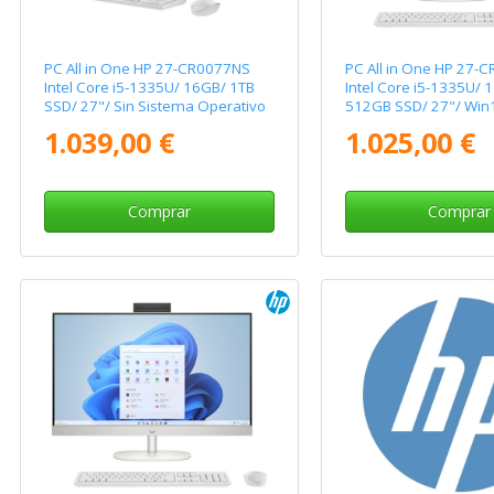
PC All in One HP 27-CR0077NS
PC All in One HP 27-
Intel Core i5-1335U/ 16GB/ 1TB
Intel Core i5-1335U/ 
SSD/ 27"/ Sin Sistema Operativo
512GB SSD/ 27"/ Win
1.039,00 €
1.025,00 €
Comprar
Comprar