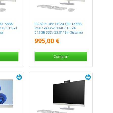
CR0158NS
PC All in One HP 24-CR0166NS
 8GB/ 512GB
Intel Core i5-1334U/ 16GB/
ma
512GB SSD/ 23.8"/ Sin Sistema
Operativo
995,00 €
Comprar