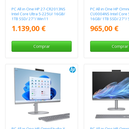
PC All in One HP 27-CR2013NS
PC All in One HP Omni
Intel Core Ultra 5-225U/ 16GB/
CU0004NS Intel Core 
1TB SSD/ 27"/ Win11
16GB/ 1TB SSD/ 27"/ 
Operativo
1.139,00 €
965,00 €
Comprar
Comprar
PC All in One HP OmniStudio X
PC All in One HP Omni