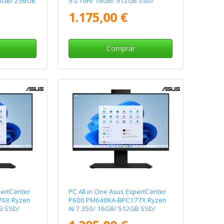
 8GB/ 256GB
5-210H/ 16GB/ 512GB SSD/
 Sistema
23.8"/ Win11 Pro
1.175,00 €
Comprar
pertCenter
PC All in One Asus ExpertCenter
76X Ryzen
P600 PM640KA-BPC177X Ryzen
B SSD/
AI 7 350/ 16GB/ 512GB SSD/
23.8"/ Win11 Pro