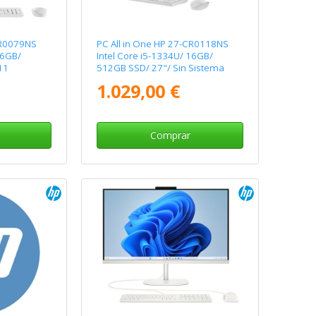
CR0079NS
PC All in One HP 27-CR0118NS
16GB/
Intel Core i5-1334U/ 16GB/
11
512GB SSD/ 27"/ Sin Sistema
Operativo
1.029,00 €
Comprar