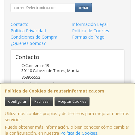
Enviar
Contacto
Información Legal
Política Privacidad
Política de Cookies
Condiciones de Compra
Formas de Pago
¿Quienes Somos?
Contacto
C/Carmen nº 19
30110
Cabezo de Torres
,
Murcia
868955552
claudio@routerinformatica.net
Política de Cookies de routerinformatica.com
Configurar
Rechazar
Aceptar Cookies
Horario
Lunes a Viernes de 9:00 - 13:45 y 17:00 - 20:30
Utilizamos cookies propias y de terceros para mejorar nuestros
servicios.
Puede obtener más información, o bien conocer cómo cambiar
la configuración, en nuestra
Política de Cookies
.
, , , , España. - C.I.F.: B73740227 - Tfno: