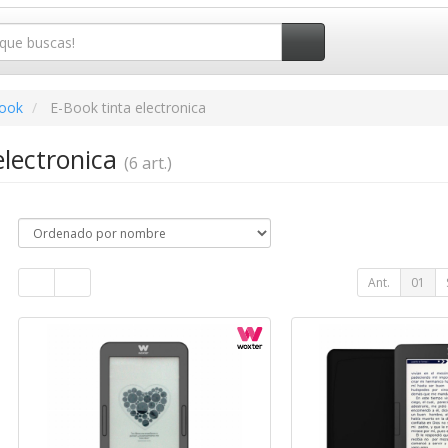
book
E-Book tinta electronica
electronica
(6 art.)
Ant.
01