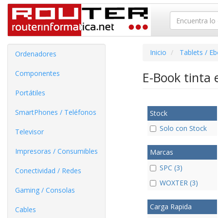
Inicio
Tablets / E
Ordenadores
Componentes
E-Book tinta 
Portátiles
SmartPhones / Teléfonos
Stock
Solo con Stock
Televisor
Impresoras / Consumibles
Marcas
SPC (3)
Conectividad / Redes
WOXTER (3)
Gaming / Consolas
Carga Rapida
Cables