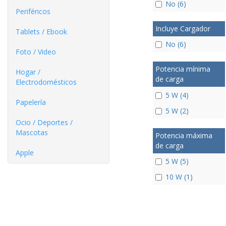
No (6)
Periféricos
Incluye Cargador
Tablets / Ebook
No (6)
Foto / Video
Potencia mínima
Hogar /
de carga
Electrodomésticos
5 W (4)
Papelería
5 W (2)
Ocio / Deportes /
Mascotas
Potencia máxima
de carga
Apple
5 W (5)
10 W (1)