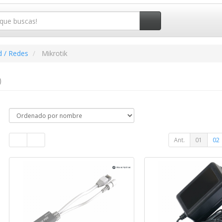
d / Redes
Mikrotik
)
Ant.
01
02