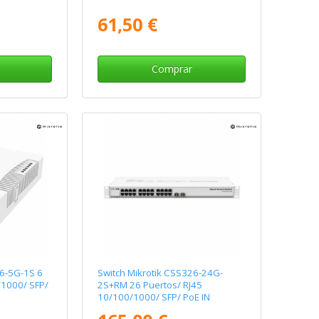
61,50 €
Comprar
06-5G-1S 6
Switch Mikrotik CSS326-24G-
/1000/ SFP/
2S+RM 26 Puertos/ RJ45
10/100/1000/ SFP/ PoE IN