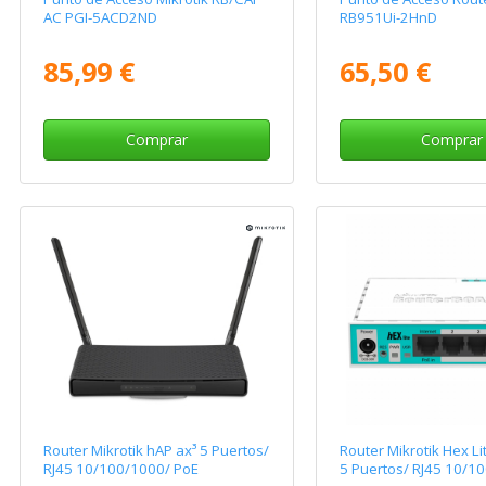
AC PGI-5ACD2ND
RB951Ui-2HnD
85,99 €
65,50 €
Comprar
Comprar
Router Mikrotik hAP ax³ 5 Puertos/
Router Mikrotik Hex L
RJ45 10/100/1000/ PoE
5 Puertos/ RJ45 10/10