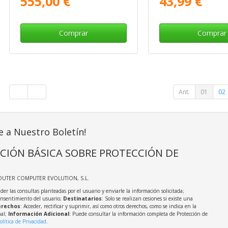
555,00 €
43,99 €
Comprar
Comprar
Ant.
01
02
e a Nuestro Boletín!
CIÓN BÁSICA SOBRE PROTECCIÓN DE
OUTER COMPUTER EVOLUTION, S.L.
der las consultas planteadas por el usuario y enviarle la información solicitada;
onsentimiento del usuario;
Destinatarios
: Solo se realizan cesiones si existe una
rechos
: Acceder, rectificar y suprimir, así como otros derechos, como se indica en la
nal;
Información Adicional
: Puede consultar la información completa de Protección de
olítica de Privacidad
.