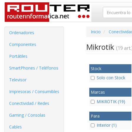
Inicio
Conectivida
Ordenadores
Componentes
Mikrotik
(19 art.
Portátiles
SmartPhones / Teléfonos
Stock
Solo con Stock
Televisor
Impresoras / Consumibles
Marcas
MIKROTIK (19)
Conectividad / Redes
Gaming / Consolas
Para
Interior (1)
Cables