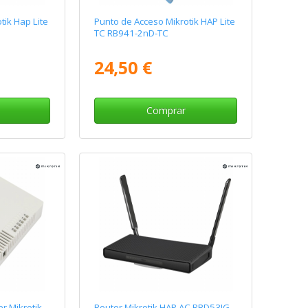
tik Hap Lite
Punto de Acceso Mikrotik HAP Lite
TC RB941-2nD-TC
24,50 €
Comprar
r Mikrotik
Router Mikrotik HAP AC RBD53IG-