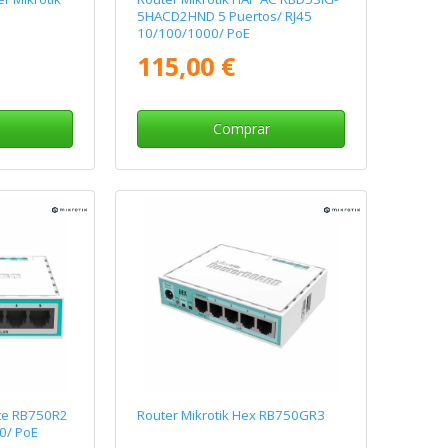
5HACD2HND 5 Puertos/ RJ45
10/100/1000/ PoE
115,00 €
Comprar
ite RB750R2
Router Mikrotik Hex RB750GR3
0/ PoE