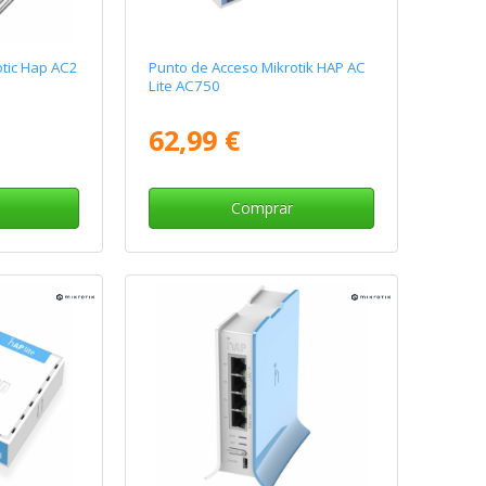
otic Hap AC2
Punto de Acceso Mikrotik HAP AC
Lite AC750
62,99 €
Comprar