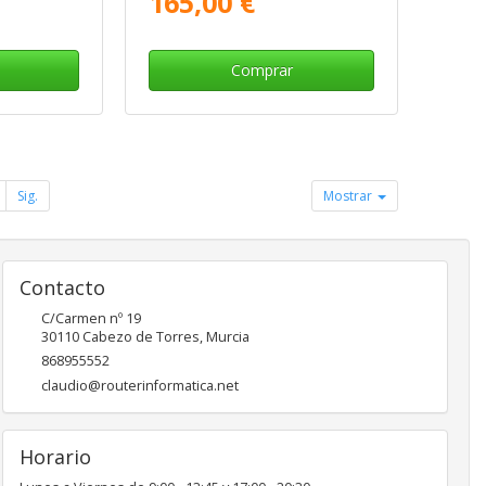
165,00 €
Comprar
Sig.
Mostrar
Contacto
C/Carmen nº 19
30110
Cabezo de Torres
,
Murcia
868955552
claudio@routerinformatica.net
Horario