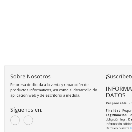
Sobre Nosotros
¡Suscríbet
Empresa dedicada a la venta y reparación de
INFORMA
productos informaticos, asi como al desarrollo de
DATOS
aplicación web y de escritorio a medida.
Responsable
: R
Síguenos en:
Finalidad
: Respon
Legitimación
: C
obligación legal;
De
información adicio
Datos en nuestra
P