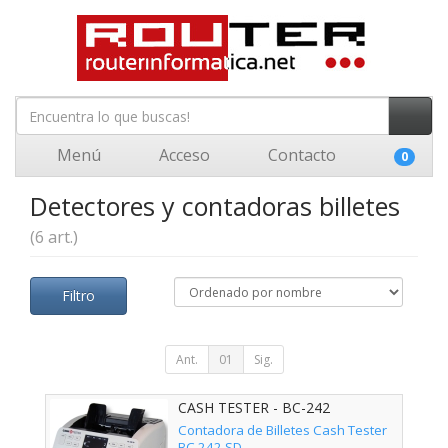
Menú
Acceso
Contacto
0
Detectores y contadoras billetes
(6 art.)
Filtro
Ant.
01
Sig.
CASH TESTER - BC-242
Contadora de Billetes Cash Tester
BC 242 SD