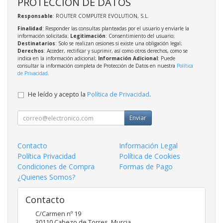
PROTECCIÓN DE DATOS
Responsable
: ROUTER COMPUTER EVOLUTION, S.L.
Finalidad
: Responder las consultas planteadas por el usuario y enviarle la
información solicitada;
Legitimación
: Consentimiento del usuario;
Destinatarios
: Solo se realizan cesiones si existe una obligación legal;
Derechos
: Acceder, rectificar y suprimir, así como otros derechos, como se
indica en la información adicional;
Información Adicional
: Puede
consultar la información completa de Protección de Datos en nuestra
Política
de Privacidad
.
He leído y acepto la
Política de Privacidad
.
Enviar
Contacto
Información Legal
Política Privacidad
Política de Cookies
Condiciones de Compra
Formas de Pago
¿Quienes Somos?
Contacto
C/Carmen nº 19
30110
Cabezo de Torres
,
Murcia