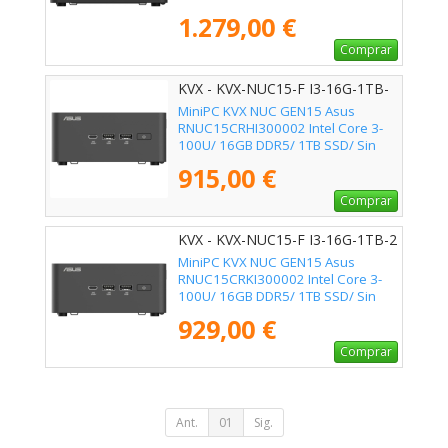
Sin Sistema Operativo
1.279,00 €
Comprar
KVX - KVX-NUC15-F I3-16G-1TB-
SSD
MiniPC KVX NUC GEN15 Asus
RNUC15CRHI300002 Intel Core 3-
100U/ 16GB DDR5/ 1TB SSD/ Sin
Sistema Operativo
915,00 €
Comprar
KVX - KVX-NUC15-F I3-16G-1TB-2
MiniPC KVX NUC GEN15 Asus
RNUC15CRKI300002 Intel Core 3-
100U/ 16GB DDR5/ 1TB SSD/ Sin
Sistema Operativo
929,00 €
Comprar
Ant.
01
Sig.