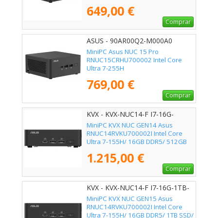
649,00 €
Comprar
ASUS - 90AR00Q2-M000A0
MiniPC Asus NUC 15 Pro
RNUC15CRHU700002 Intel Core
Ultra 7-255H
769,00 €
Comprar
KVX - KVX-NUC14-F I7-16G-
512GB-SSD
MiniPC KVX NUC GEN14 Asus
RNUC14RVKU700002I Intel Core
Ultra 7-155H/ 16GB DDR5/ 512GB
SSD/ Sin Sistema Operativo
1.215,00 €
Comprar
KVX - KVX-NUC14-F I7-16G-1TB-
SSD
MiniPC KVX NUC GEN15 Asus
RNUC14RVKU700002I Intel Core
Ultra 7-155H/ 16GB DDR5/ 1TB SSD/