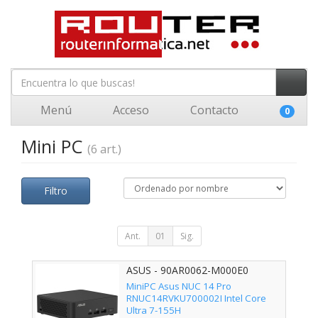
Menú
Acceso
Contacto
0
Mini PC
(6 art.)
Filtro
Ant.
01
Sig.
ASUS - 90AR0062-M000E0
MiniPC Asus NUC 14 Pro
RNUC14RVKU700002I Intel Core
Ultra 7-155H