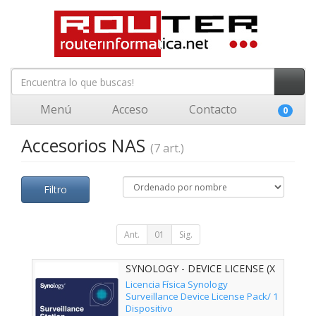
Menú
Acceso
Contacto
0
Accesorios NAS
(7 art.)
Filtro
Ant.
01
Sig.
SYNOLOGY - DEVICE LICENSE (X
1)
Licencia Física Synology
Surveillance Device License Pack/ 1
Dispositivo