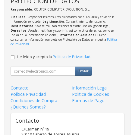
PROTECCIÓN DE DATOS
Responsable
: ROUTER COMPUTER EVOLUTION, S.L.
Finalidad
: Responder las consultas planteadas por el usuario y enviarle la
información solicitada;
Legitimación
: Consentimiento del usuario;
Destinatarios
: Solo se realizan cesiones si existe una obligación legal;
Derechos
: Acceder, rectificar y suprimir, así como otros derechos, como se
indica en la información adicional;
Información Adicional
: Puede
consultar la información completa de Protección de Datos en nuestra
Política
de Privacidad
.
He leído y acepto la
Política de Privacidad
.
Enviar
Contacto
Información Legal
Política Privacidad
Política de Cookies
Condiciones de Compra
Formas de Pago
¿Quienes Somos?
Contacto
C/Carmen nº 19
30110
Cabezo de Torres
,
Murcia