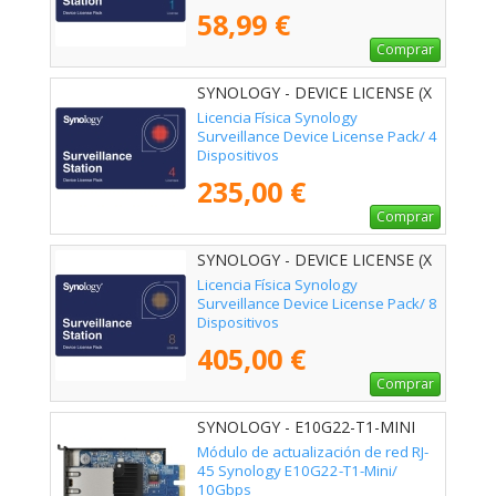
58,99 €
Comprar
SYNOLOGY - DEVICE LICENSE (X
4)
Licencia Física Synology
Surveillance Device License Pack/ 4
Dispositivos
235,00 €
Comprar
SYNOLOGY - DEVICE LICENSE (X
8)
Licencia Física Synology
Surveillance Device License Pack/ 8
Dispositivos
405,00 €
Comprar
SYNOLOGY - E10G22-T1-MINI
Módulo de actualización de red RJ-
45 Synology E10G22-T1-Mini/
10Gbps