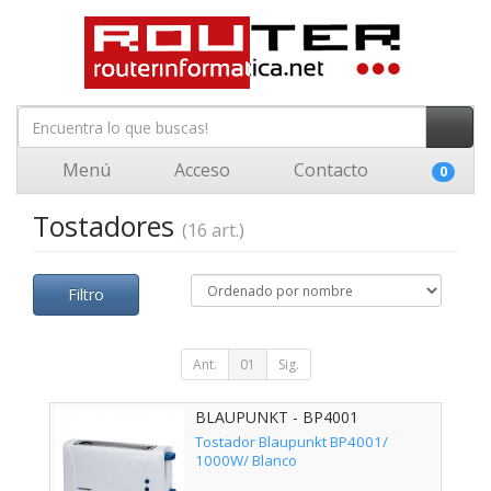
Menú
Acceso
Contacto
0
Tostadores
(16 art.)
Filtro
Ant.
01
Sig.
BLAUPUNKT - BP4001
Tostador Blaupunkt BP4001/
1000W/ Blanco