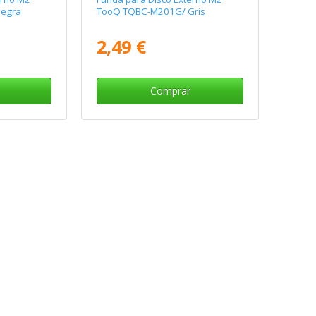
egra
TooQ TQBC-M201G/ Gris
2,49 €
Comprar