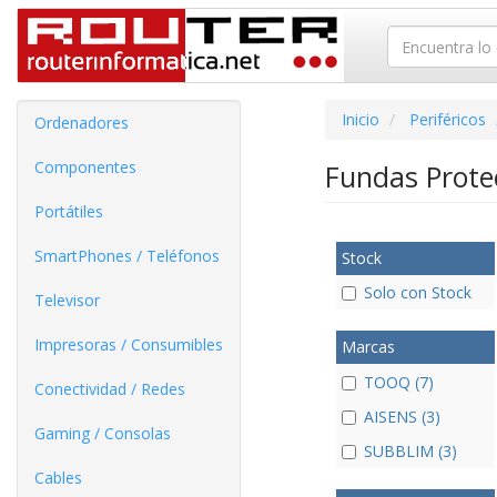
Inicio
Periféricos
Ordenadores
Componentes
Fundas Prote
Portátiles
SmartPhones / Teléfonos
Stock
Solo con Stock
Televisor
Impresoras / Consumibles
Marcas
TOOQ (7)
Conectividad / Redes
AISENS (3)
Gaming / Consolas
SUBBLIM (3)
Cables