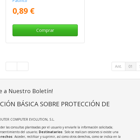
Pacífico
0,89 €
Comprar
Ant.
01
e a Nuestro Boletín!
CIÓN BÁSICA SOBRE PROTECCIÓN DE
OUTER COMPUTER EVOLUTION, S.L.
der las consultas planteadas por el usuario y enviarle la información solicitada;
onsentimiento del usuario;
Destinatarios
: Solo se realizan cesiones si existe una
rechos
: Acceder, rectificar y suprimir, así como otros derechos, como se indica en la