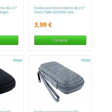
rno de 2.5"
Funda para Disco Externo de 2.5"
Negro
TooQ TQBC-E2503G/ Gris
3,99 €
Comprar
erno M2
Funda para Disco Externo M2