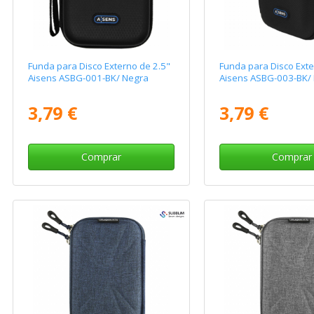
Funda para Disco Externo de 2.5"
Funda para Disco Exte
Aisens ASBG-001-BK/ Negra
Aisens ASBG-003-BK/
3,79 €
3,79 €
Comprar
Comprar