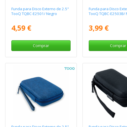
Funda para Disco Externo de 2.5"
Funda para Disco Exte
TooQ TQBC-E2501/ Negro
TooQ TQBC-E2503B/ 
4,59 €
3,99 €
Comprar
Comprar
Funda para Disco Externo de 2.5"
Funda para Disco Ext