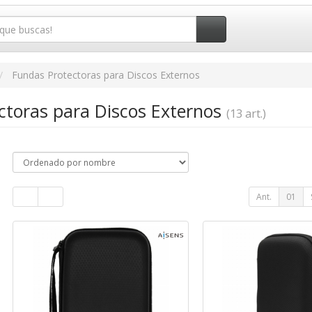
Fundas Protectoras para Discos Externos
ctoras para Discos Externos
(13 art.)
Ant.
01