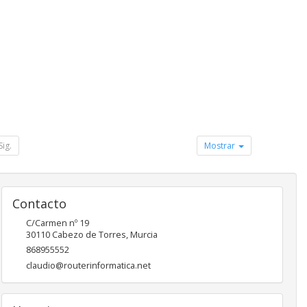
Sig.
Mostrar
Contacto
C/Carmen nº 19
30110
Cabezo de Torres
,
Murcia
868955552
claudio@routerinformatica.net