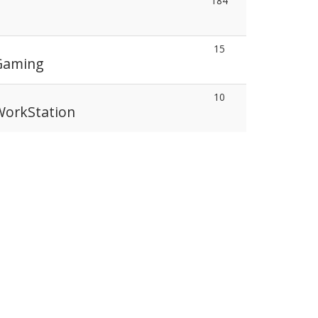
184
15
 Gaming
10
 WorkStation