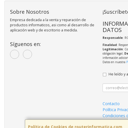
Sobre Nosotros
¡Suscríbet
Empresa dedicada a la venta y reparación de
INFORMA
productos informaticos, asi como al desarrollo de
DATOS
aplicación web y de escritorio a medida.
Responsable
: R
Síguenos en:
Finalidad
: Respon
Legitimación
: C
obligación legal;
De
información adicio
Datos en nuestra
P
He leído y 
Contacto
Política Priva
Condiciones 
¿Quienes So
Política de Cookies de routerinformatica.com