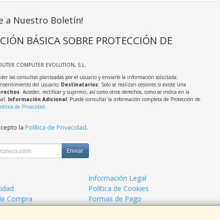
e a Nuestro Boletín!
CIÓN BÁSICA SOBRE PROTECCIÓN DE
OUTER COMPUTER EVOLUTION, S.L.
der las consultas planteadas por el usuario y enviarle la información solicitada;
onsentimiento del usuario;
Destinatarios
: Solo se realizan cesiones si existe una
rechos
: Acceder, rectificar y suprimir, así como otros derechos, como se indica en la
nal;
Información Adicional
: Puede consultar la información completa de Protección de
olítica de Privacidad
.
acepto la
Política de Privacidad
.
Enviar
Información Legal
cidad
Política de Cookies
de Compra
Formas de Pago
mos?