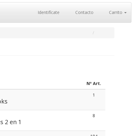
Identifícate
Contacto
Carrito
Nº Art.
1
oks
8
s 2 en 1