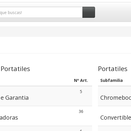
Portatiles
Portatiles
Nº Art.
Subfamilia
5
e Garantia
Chromebo
36
radoras
Convertible