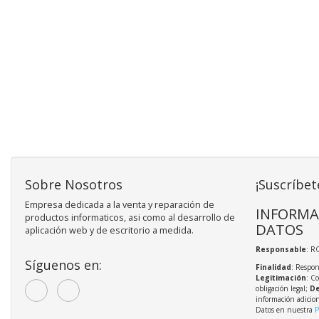
Sobre Nosotros
¡Suscríbet
Empresa dedicada a la venta y reparación de
INFORMA
productos informaticos, asi como al desarrollo de
DATOS
aplicación web y de escritorio a medida.
Responsable
: R
Síguenos en:
Finalidad
: Respon
Legitimación
: C
obligación legal;
De
información adicio
Datos en nuestra
P