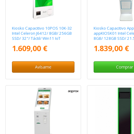
Kiosko Capacitivo 10POS 10K-32
Kiosko Capacitivo Ap
Intel Celeron J6412/ 8GB/ 256GB
appKIOSK01 Intel Cel
SSD/ 32"/ Táctil/ Win11 IoT
8GB/ 128GB SSD/ 21.5"
1.609,00 €
1.839,00 €
Avísame
Comprar