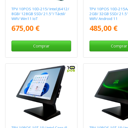
TPV 10POS 10D-215/ Intel J6412/
TPV 10POS 10D-215A
8GB/ 128GB SSD/ 21.5"/ Táctil/
2GB/ 32GB SSD/ 21.5"/
WiFi/ Win11 IoT
WiFi/ Android 11
675,00 €
485,00 €
Comprar
Comprar
TPV 10POS 10T-15/ Intel Core i5
TPV 10POS 10T-15/ Int