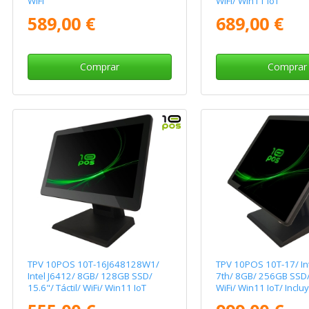
WiFi
WiFi/ Win11 IoT
589,00 €
689,00 €
Comprar
Comprar
TPV 10POS 10T-16J648128W1/
TPV 10POS 10T-17/ Int
Intel J6412/ 8GB/ 128GB SSD/
7th/ 8GB/ 256GB SSD/ 
15.6"/ Táctil/ WiFi/ Win11 IoT
WiFi/ Win11 IoT/ Inclu
Verifactu + 2h de For