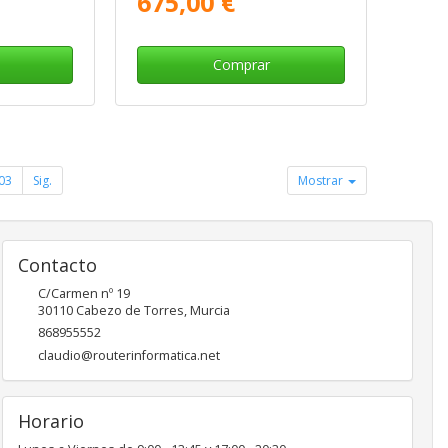
675,00 €
Comprar
03
Sig.
Mostrar
Contacto
C/Carmen nº 19
30110
Cabezo de Torres
,
Murcia
868955552
claudio@routerinformatica.net
Horario