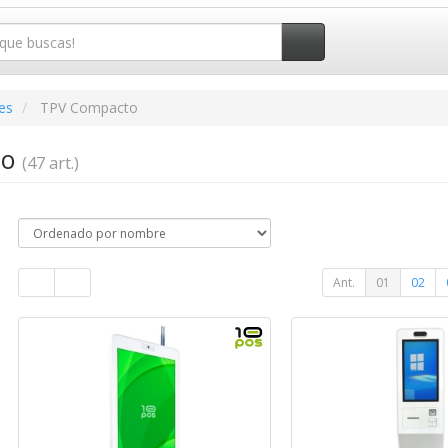
es
TPV Compacto
to
(47 art.)
Ant.
01
02