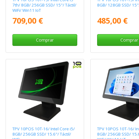
7th/ 8GB/ 256GB SSD/ 15"/ Táctil/
8GB/ 128GB SSD/ 15"/ 
WiFi/ Win11 IoT
709,00 €
485,00 €
Comprar
Comprar
TPV 10POS 10T-16/ Intel Core i5/
TPV 10POS 10T-16/ Int
8GB/ 256GB SSD/ 15.6"/ Táctil/
8GB/ 256GB SSD/ 15.6"