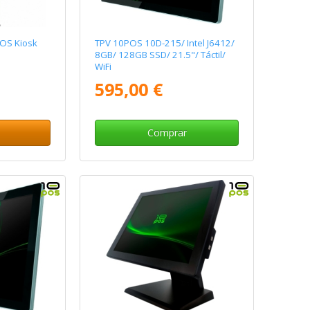
OS Kiosk
TPV 10POS 10D-215/ Intel J6412/
8GB/ 128GB SSD/ 21.5"/ Táctil/
WiFi
595,00 €
Comprar