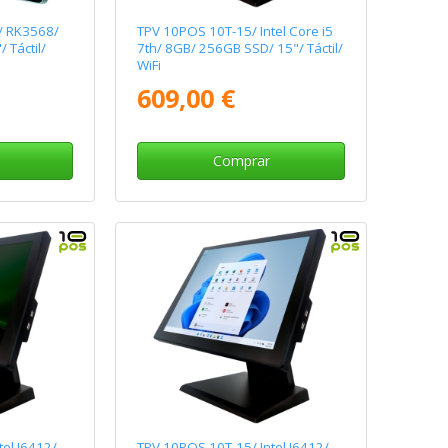
/ RK3568/
TPV 10POS 10T-15/ Intel Core i5
 Táctil/
7th/ 8GB/ 256GB SSD/ 15"/ Táctil/
WiFi
609,00 €
Comprar
el J6412/
TPV 10POS 10T-15/ Intel J6412/