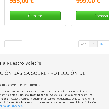
555,00 €
999,00 €
Comprar
Comprar
Ant.
01
02
e a Nuestro Boletín!
CIÓN BÁSICA SOBRE PROTECCIÓN DE
OUTER COMPUTER EVOLUTION, S.L.
der las consultas planteadas por el usuario y enviarle la información solicitada;
onsentimiento del usuario;
Destinatarios
: Solo se realizan cesiones si existe una
rechos
: Acceder, rectificar y suprimir, así como otros derechos, como se indica en la
nal;
Información Adicional
: Puede consultar la información completa de Protección de
olítica de Privacidad
.