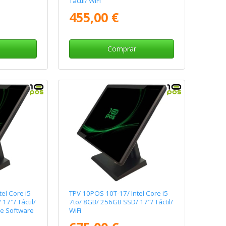
Táctil/ WiFi
455,00 €
Comprar
el Core i5
TPV 10POS 10T-17/ Intel Core i5
17"/ Táctil/
7to/ 8GB/ 256GB SSD/ 17"/ Táctil/
ye Software
WiFi
mación