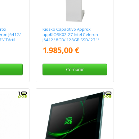
prox
Kiosko Capacitivo Approx
eron J6412/
appKIOSK02-27 Intel Celeron
/ Táctil
J6412/ 8GB/ 128GB SSD/ 27"/
Táctil
1.985,00 €
Comprar