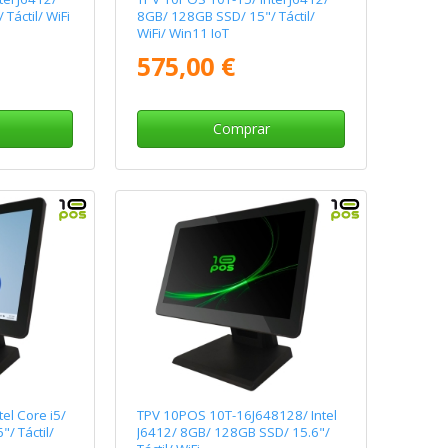
Táctil/ WiFi
8GB/ 128GB SSD/ 15"/ Táctil/
WiFi/ Win11 IoT
575,00 €
Comprar
el Core i5/
TPV 10POS 10T-16J648128/ Intel
/ Táctil/
J6412/ 8GB/ 128GB SSD/ 15.6"/