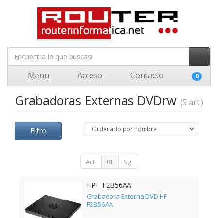
Menú
Acceso
Contacto
0
Grabadoras Externas DVDrw
(5 art.)
Filtro
Ant.
01
Sig.
HP - F2B56AA
Grabadora Externa DVD HP
F2B56AA