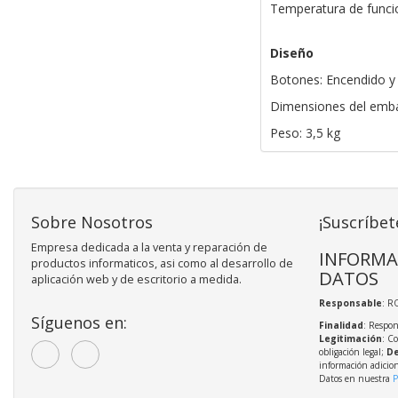
Temperatura de funci
Diseño
Botones: Encendido y 
Dimensiones del emba
Peso: 3,5 kg
Sobre Nosotros
¡Suscríbet
Empresa dedicada a la venta y reparación de
INFORMA
productos informaticos, asi como al desarrollo de
DATOS
aplicación web y de escritorio a medida.
Responsable
: R
Síguenos en:
Finalidad
: Respon
Legitimación
: C
obligación legal;
De
información adicio
Datos en nuestra
P