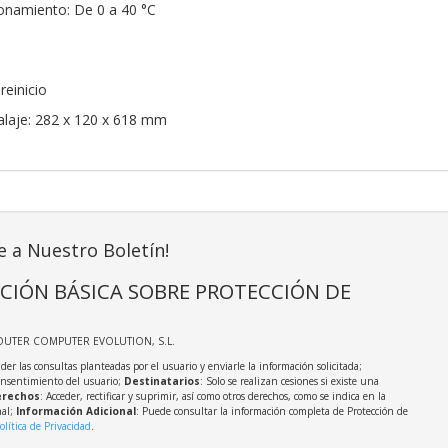
onamiento: De 0 a 40 °C
reinicio
laje: 282 x 120 x 618 mm
e a Nuestro Boletín!
CIÓN BÁSICA SOBRE PROTECCIÓN DE
OUTER COMPUTER EVOLUTION, S.L.
der las consultas planteadas por el usuario y enviarle la información solicitada;
onsentimiento del usuario;
Destinatarios
: Solo se realizan cesiones si existe una
rechos
: Acceder, rectificar y suprimir, así como otros derechos, como se indica en la
nal;
Información Adicional
: Puede consultar la información completa de Protección de
olítica de Privacidad
.