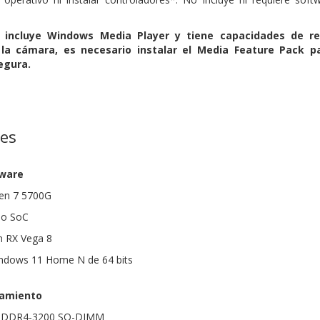
incluye Windows Media Player y tiene capacidades de rep
 la cámara, es necesario instalar el Media Feature Pack 
segura.
nes
dware
en 7 5700G
do SoC
n RX Vega 8
indows 11 Home N de 64 bits
amiento
B DDR4-3200 SO-DIMM