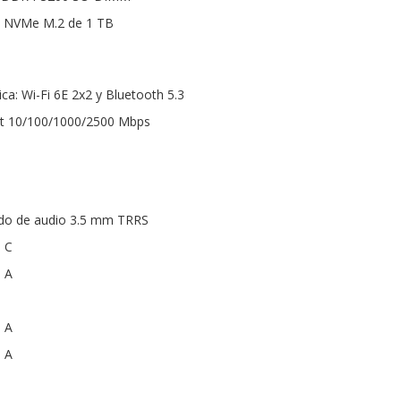
 NVMe M.2 de 1 TB
ca: Wi-Fi 6E 2x2 y Bluetooth 5.3
et 10/100/1000/2500 Mbps
do de audio 3.5 mm TRRS
o C
o A
o A
o A