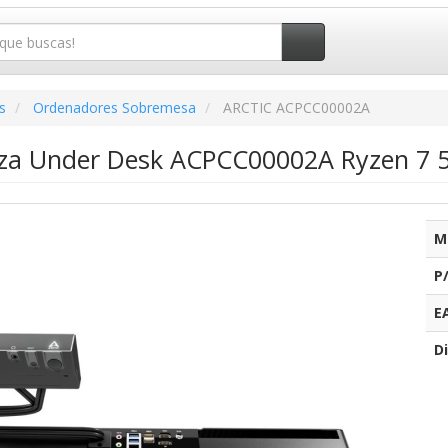
s
Ordenadores Sobremesa
ARCTIC ACPCC00002A
nza Under Desk ACPCC00002A Ryzen 7 
M
P
E
Di