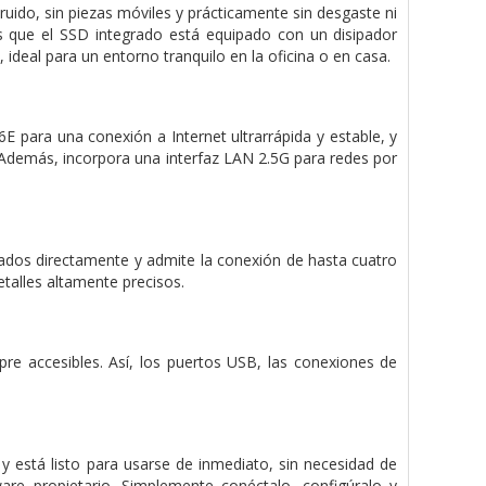
uido, sin piezas móviles y prácticamente sin desgaste ni
 que el SSD integrado está equipado con un disipador
ideal para un entorno tranquilo en la oficina o en casa.
E para una conexión a Internet ultrarrápida y estable, y
 Además, incorpora una interfaz LAN 2.5G para redes por
dos directamente y admite la conexión de hasta cuatro
talles altamente precisos.
e accesibles. Así, los puertos USB, las conexiones de
stá listo para usarse de inmediato, sin necesidad de
ware propietario. Simplemente conéctalo, configúralo y