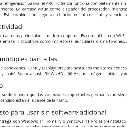
ra refrigeración pasiva, el ARCTIC Senza funciona completamente sin r
miento. La carcasa actúa como disipador del procesador, mientras
 Esta combinación asegura un funcionamiento eficiente y silencioso, 
tividad
ra antenas preinstaladas de forma óptima. Es compatible con Wi-Fi 6
a enlazar dispositivos como impresoras, auriculares o smartphones.
múltiples pantallas
ce conexiones HDMI y DisplayPort para hasta dos monitores conecta
aisy chain). Soporta hasta 5K WUHD a 60 Hz para imágenes nítidas y de
o
arse de manera que las conexiones importantes permanezcan siempr
ncendido están al alcance de la mano.
isto para usar sin software adicional
ntrega con Windows 11 Home N o Windows 11 Pro N preinstalado y e
 operativo ni instalar controladores*. No incluye ni requiere soft