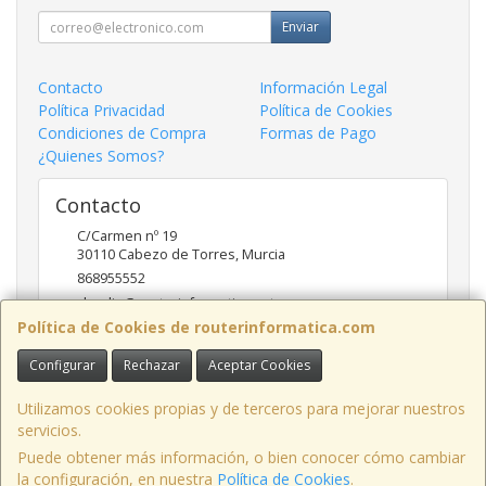
Enviar
Contacto
Información Legal
Política Privacidad
Política de Cookies
Condiciones de Compra
Formas de Pago
¿Quienes Somos?
Contacto
C/Carmen nº 19
30110
Cabezo de Torres
,
Murcia
868955552
claudio@routerinformatica.net
Política de Cookies de routerinformatica.com
Configurar
Rechazar
Aceptar Cookies
Horario
Lunes a Viernes de 9:00 - 13:45 y 17:00 - 20:30
Utilizamos cookies propias y de terceros para mejorar nuestros
servicios.
Puede obtener más información, o bien conocer cómo cambiar
la configuración, en nuestra
Política de Cookies
.
, , , , España. - C.I.F.: B73740227 - Tfno: