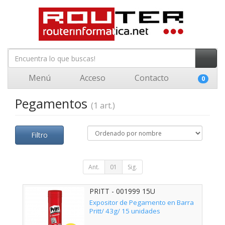
Menú
Acceso
Contacto
0
Pegamentos
(1 art.)
Filtro
Ant.
01
Sig.
PRITT - 001999 15U
Expositor de Pegamento en Barra
Pritt/ 43g/ 15 unidades