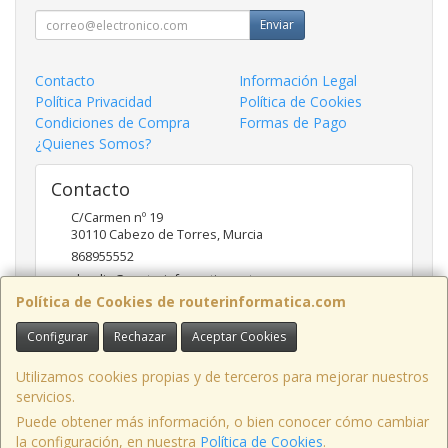
Enviar
Contacto
Información Legal
Política Privacidad
Política de Cookies
Condiciones de Compra
Formas de Pago
¿Quienes Somos?
Contacto
C/Carmen nº 19
30110
Cabezo de Torres
,
Murcia
868955552
claudio@routerinformatica.net
Política de Cookies de routerinformatica.com
Configurar
Rechazar
Aceptar Cookies
Horario
Lunes a Viernes de 9:00 - 13:45 y 17:00 - 20:30
Utilizamos cookies propias y de terceros para mejorar nuestros
servicios.
Puede obtener más información, o bien conocer cómo cambiar
la configuración, en nuestra
Política de Cookies
.
, , , , España. - C.I.F.: B73740227 - Tfno: