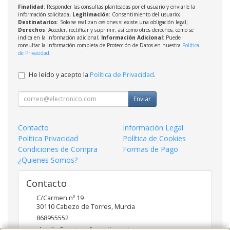
Finalidad
: Responder las consultas planteadas por el usuario y enviarle la
información solicitada;
Legitimación
: Consentimiento del usuario;
Destinatarios
: Solo se realizan cesiones si existe una obligación legal;
Derechos
: Acceder, rectificar y suprimir, así como otros derechos, como se
indica en la información adicional;
Información Adicional
: Puede
consultar la información completa de Protección de Datos en nuestra
Política
de Privacidad
.
He leído y acepto la
Política de Privacidad
.
Enviar
Contacto
Información Legal
Política Privacidad
Política de Cookies
Condiciones de Compra
Formas de Pago
¿Quienes Somos?
Contacto
C/Carmen nº 19
30110
Cabezo de Torres
,
Murcia
868955552
claudio@routerinformatica.net