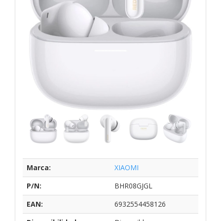
Marca:
XIAOMI
P/N:
BHR08GJGL
EAN:
6932554458126