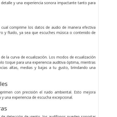
 detalle y una experiencia sonora impactante tanto para
l cual comprime los datos de audio de manera efectiva
laro y fluido, ya sea que escuches música o contenido de
o de la curva de ecualización. Los modos de ecualización
olo toque para una experiencia auditiva óptima, mientras
encias altas, medias y bajas a tu gusto, brindando una
les
primen con precisión el ruido ambiental. Esto mejora
a y una experiencia de escucha excepcional.
ras
e de detección de viento, los audífonos pueden soportar