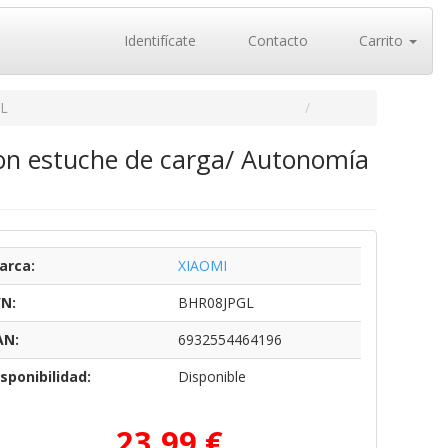
Identifícate
Contacto
Carrito
L
con estuche de carga/ Autonomía
arca:
XIAOMI
/N:
BHR08JPGL
AN:
6932554464196
sponibilidad:
Disponible
23,99 €