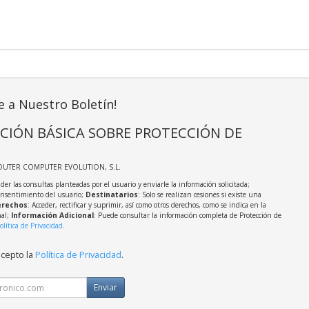
e a Nuestro Boletín!
CIÓN BÁSICA SOBRE PROTECCIÓN DE
OUTER COMPUTER EVOLUTION, S.L.
der las consultas planteadas por el usuario y enviarle la información solicitada;
onsentimiento del usuario;
Destinatarios
: Solo se realizan cesiones si existe una
rechos
: Acceder, rectificar y suprimir, así como otros derechos, como se indica en la
nal;
Información Adicional
: Puede consultar la información completa de Protección de
olítica de Privacidad
.
acepto la
Política de Privacidad
.
Enviar