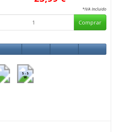
*IVA Incluido
Comprar
5 - 5
W