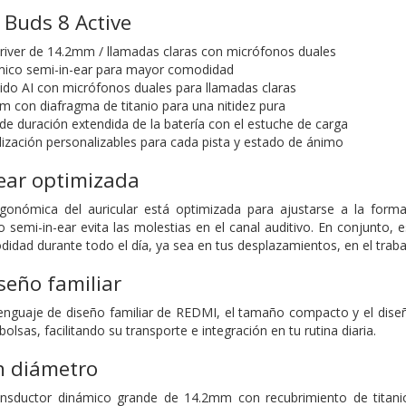
 Buds 8 Active
driver de 14.2mm / llamadas claras con micrófonos duales
ico semi-in-ear para mayor comodidad
ido AI con micrófonos duales para llamadas claras
m con diafragma de titanio para una nitidez pura
de duración extendida de la batería con el estuche de carga
lización personalizables para cada pista y estado de ánimo
ear optimizada
gonómica del auricular está optimizada para ajustarse a la forma 
o semi-in-ear evita las molestias en el canal auditivo. En conjunto,
idad durante todo el día, ya sea en tus desplazamientos, en el trabaj
seño familiar
enguaje de diseño familiar de REDMI, el tamaño compacto y el dis
bolsas, facilitando su transporte e integración en tu rutina diaria.
n diámetro
nsductor dinámico grande de 14.2mm con recubrimiento de titanio,