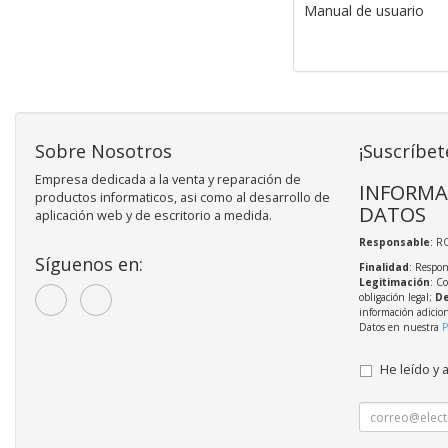
Manual de usuario
Sobre Nosotros
¡Suscríbet
Empresa dedicada a la venta y reparación de
INFORMA
productos informaticos, asi como al desarrollo de
DATOS
aplicación web y de escritorio a medida.
Responsable
: R
Síguenos en:
Finalidad
: Respon
Legitimación
: C
obligación legal;
De
información adicio
Datos en nuestra
P
He leído y 