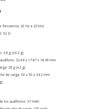
l
 frecuencia: 20 Hz a 20 kHz
z: 32 Ω
 3.8 g (±0.2 g)
audífono: 32.04 x 17.87 x 18.49 mm
rga: 28 g (±2 g)
he de carga: 50 x 50 x 24.2 mm
g)
de los audífonos: 37 mAh
del estuche de carga: 475 mAh