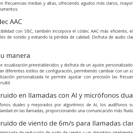
 en frecuencias medias y altas, ofreciendo agudos más claros, mayor
rumentos.
dec AAC
bilidad con SBC, también incorpora el códec AAC más eficiente, e
les de sonido y evitando la pérdida de calidad. Disfruta de audio c
 tu manera
e ecualización preestablecidos y disfruta de un ajuste personalizad
an diferentes estilos de configuración, permitiendo cambiar con un s
lización personalizada te permite ajustar con precisión las frecu
sátil.
ruido en llamadas con AI y micrófonos dua
onos duales y mejorados por algoritmos de AI, los audífonos su
 claridad en las llamadas, proporcionando una comunicación más fluid
ruido de viento de 6m/s para llamadas cla
timizada de reducción de ruido de viento y un algoritmo inteligent