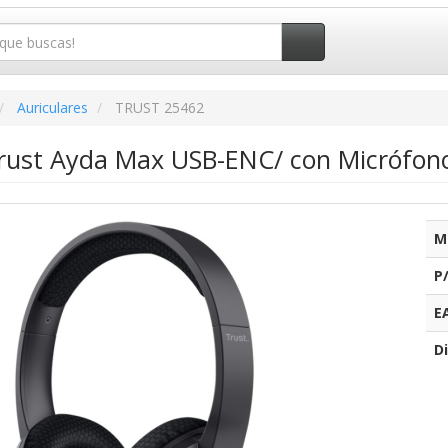
Auriculares
TRUST 25462
Trust Ayda Max USB-ENC/ con Micrófon
M
P
E
Di