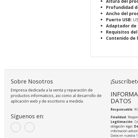
Altura del pro
Profundidad de
Ancho del prod
Puerto USB:
US
Adaptador de 
Requisitos de
Contenido de l
Sobre Nosotros
¡Suscríbet
Empresa dedicada a la venta y reparación de
INFORMA
productos informaticos, asi como al desarrollo de
DATOS
aplicación web y de escritorio a medida.
Responsable
: R
Síguenos en:
Finalidad
: Respon
Legitimación
: C
obligación legal;
De
información adicio
Datos en nuestra
P