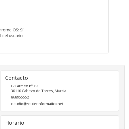
hrome OS:
Sí
 del usuario
Contacto
C/Carmen nº 19
30110
Cabezo de Torres
,
Murcia
868955552
claudio@routerinformatica.net
Horario