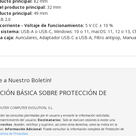
ducto principal:
82 mm
l producto principal:
32 mm
ucto principal:
49 mm
B 2.0
corriente - Voltaje de funcionamiento:
5 V CC ± 10 %
l sistema:
USB-A o USB-C,
Windows:
10 o 11,
macOS:
11, 12 o 13,
C
a caja:
Auriculares, Adaptador USB-C a USB-A, Filtro antipop, Manual
e a Nuestro Boletín!
CIÓN BÁSICA SOBRE PROTECCIÓN DE
OUTER COMPUTER EVOLUTION, S.L.
der las consultas planteadas por el usuario y enviarle la información solicitada;
onsentimiento del usuario;
Destinatarios
: Solo se realizan cesiones si existe una
rechos
: Acceder, rectificar y suprimir, así como otros derechos, como se indica en la
nal;
Información Adicional
: Puede consultar la información completa de Protección de
olítica de Privacidad
.