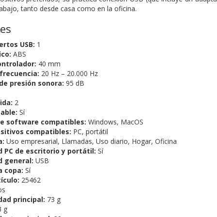
bajo, tanto desde casa como en la oficina.
nes
rtos USB:
1
ico:
ABS
ntrolador:
40 mm
frecuencia:
20 Hz – 20.000 Hz
de presión sonora:
95 dB
ida:
2
able:
Sí
e software compatibles:
Windows, MacOS
sitivos compatibles:
PC, portátil
a:
Uso empresarial, Llamadas, Uso diario, Hogar, Oficina
 PC de escritorio y portátil:
Sí
d general:
USB
a copa:
Sí
ículo:
25462
os
dad principal:
73 g
 g