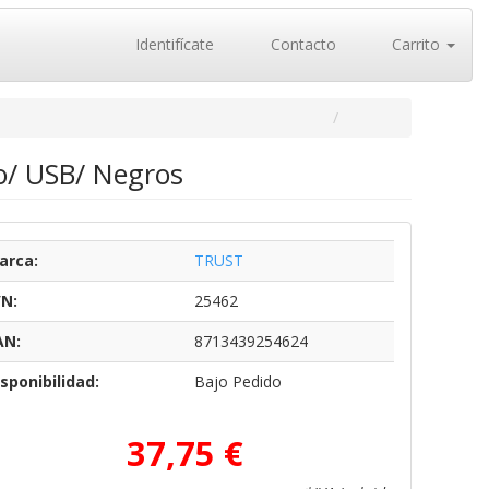
Identifícate
Contacto
Carrito
o/ USB/ Negros
arca:
TRUST
/N:
25462
AN:
8713439254624
sponibilidad:
Bajo Pedido
37,75 €