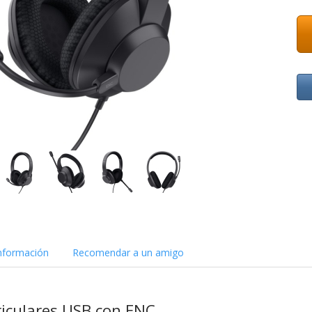
nformación
Recomendar a un amigo
iculares USB con ENC