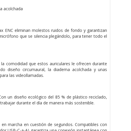
ma acolchada
Max ENC eliminan molestos ruidos de fondo y garantizan
micrófono que se silencia plegándolo, para tener todo el
e la comodidad que estos auriculares le ofrecen durante
do diseño circumaural, la diadema acolchada y unas
para las videollamadas.
on un diseño ecológico del 85 % de plástico reciclado,
 trabajar durante el día de manera más sostenible.
ará en marcha en cuestión de segundos. Compatibles con
tador USB-C-a-A) garantiza una conexión instantánea con