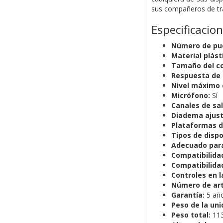
sus compañeros de tra
Especificacio
Número de pue
Material plást
Tamaño del co
Respuesta de 
Nivel máximo 
Micrófono:
Sí
Canales de sal
Diadema ajust
Plataformas d
Tipos de dispo
Adecuado par
Compatibilidad
Compatibilida
Controles en l
Número de art
Garantía:
5 añ
Peso de la uni
Peso total:
113