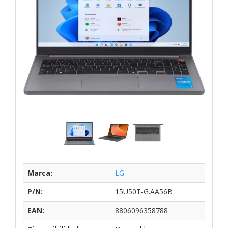
Marca:
LG
P/N:
15U50T-G.AA56B
EAN:
8806096358788