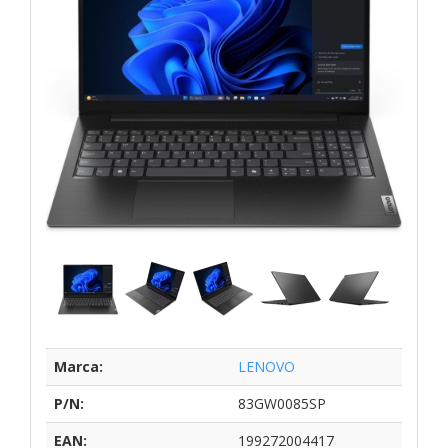
Marca:
LENOVO
P/N:
83GW0085SP
EAN:
199272004417