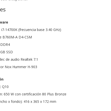
nes
dware
e i7-14700K (frecuencia base 3.40 GHz)
ime B760M-A D4-CSM
 DDR4
 GB SSD
dec de audio Realtek 7.1
ador Nox Hummer H-903
ón
ec Q10
n: 650 W con certificación 80 Plus Bronze
ancho x fondo): 416 x 365 x 172 mm