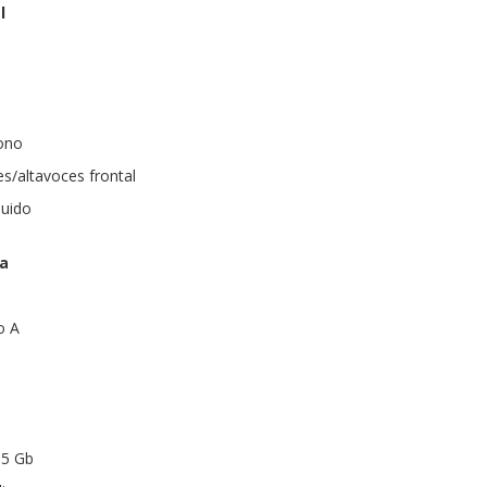
l
fono
es/altavoces frontal
luido
ra
o A
.5 Gb