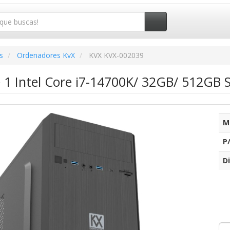
s
Ordenadores KvX
KVX KVX-002039
 1 Intel Core i7-14700K/ 32GB/ 512GB 
M
P
Di