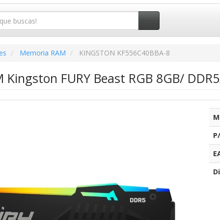
es
Memoria RAM
KINGSTON KF556C40BBA-8
 Kingston FURY Beast RGB 8GB/ DDR5
M
P
E
Di