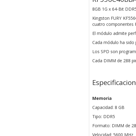
8GB 1G x 64-Bit
DDR5
Kingston FURY KF556
cuatro componentes F
El módulo admite perf
Cada módulo ha sido 
Los SPD son
programa
Cada DIMM de 288 pin
Especificacio
Memoria
Capacidad: 8 GB
Tipo: DDR5
Formato: DIMM de 28
Velocidad: 5600 MHz