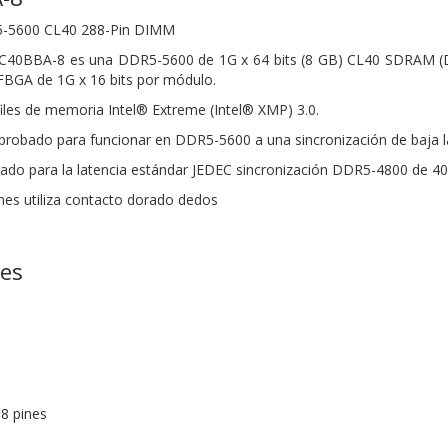
-5600 CL40 288-Pin DIMM
C40BBA-8 es una DDR5-5600 de 1G x 64 bits (8 GB)
CL40 SDRAM (D
BGA de 1G x 16 bits por módulo.
iles de memoria Intel® Extreme (Intel®
XMP) 3.0.
probado para funcionar en DDR5-5600 a una
sincronización de baja 
do para la latencia estándar JEDEC sincronización DDR5-4800
de 40
es utiliza contacto dorado
dedos
nes
8 pines