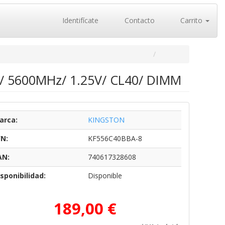
Identifícate
Contacto
Carrito
/ 5600MHz/ 1.25V/ CL40/ DIMM
arca:
KINGSTON
/N:
KF556C40BBA-8
AN:
740617328608
sponibilidad:
Disponible
189,00 €