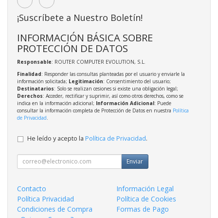
¡Suscríbete a Nuestro Boletín!
INFORMACIÓN BÁSICA SOBRE
PROTECCIÓN DE DATOS
Responsable
: ROUTER COMPUTER EVOLUTION, S.L.
Finalidad
: Responder las consultas planteadas por el usuario y enviarle la
información solicitada;
Legitimación
: Consentimiento del usuario;
Destinatarios
: Solo se realizan cesiones si existe una obligación legal;
Derechos
: Acceder, rectificar y suprimir, así como otros derechos, como se
indica en la información adicional;
Información Adicional
: Puede
consultar la información completa de Protección de Datos en nuestra
Política
de Privacidad
.
He leído y acepto la
Política de Privacidad
.
Enviar
Contacto
Información Legal
Política Privacidad
Política de Cookies
Condiciones de Compra
Formas de Pago