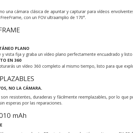
mo una cámara clásica de apuntar y capturar para vídeos envolvente
 FreeFrame, con un FOV ultraamplio de 170°.
FRAME
NTÁNEO PLANO
ie y vista fija y graba un vídeo plano perfectamente encuadrado y listo
TO EN 360
pturarás un vídeo 360 completo al mismo tiempo, listo para que ex
PLAZABLES
VOS, NO LA CÁMARA.
r son resistentes, duraderas y fácilmente reemplazables, por lo que p
 sin esperas por las reparaciones.
2010 mAh
E