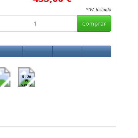
*IVA Incluido
Comprar
5 - 20
W
USB PD