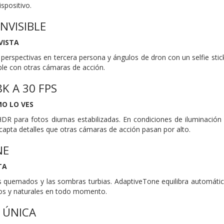
ispositivo.
INVISIBLE
VISTA
perspectivas en tercera persona y ángulos de dron con un selfie st
ble con otras cámaras de acción.
K A 30 FPS
O LO VES
 para fotos diurnas estabilizadas. En condiciones de iluminación di
 capta detalles que otras cámaras de acción pasan por alto.
NE
TA
s quemados y las sombras turbias. AdaptiveTone equilibra automática
dos y naturales en todo momento.
 ÚNICA