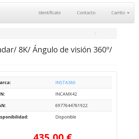
Identifícate
Contacto
Carrito
dar/ 8K/ Ángulo de visión 360º/
arca:
INSTA360
/N:
INCAMX42
AN:
6977644761922
sponibilidad:
Disponible
435,00 €