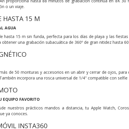
h proporciona hasta 88 minutos de grabación continua en 8K 30 fps
ón o un viaje.
 HASTA 15 M
AL AGUA
e hasta 15 m sin funda, perfecta para los días de playa y las fiesta
ra obtener una grabación subacuática de 360º de gran nitidez hasta 60
GNÉTICO
más de 50 monturas y accesorios en un abrir y cerrar de ojos, para
ambién incorpora una rosca universal de 1/4" compatible con selfie s
EMOTO
U EQUIPO FAVORITO
sde nuestros prácticos mandos a distancia, tu Apple Watch, Coros 
que ya conoces.
MÓVIL INSTA360