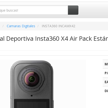
o
Camaras Digitales
INSTA360 INCAMX42
l Deportiva Insta360 X4 Air Pack Están
M
P
E
Di