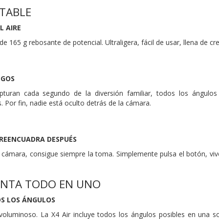
RTABLE
L AIRE
 165 g rebosante de potencial. Ultraligera, fácil de usar, llena de crea
EGOS
apturan cada segundo de la diversión familiar, todos los ángul
 Por fin, nadie está oculto detrás de la cámara.
 REENCUADRA DESPUÉS
 cámara, consigue siempre la toma. Simplemente pulsa el botón, vi
ENTA TODO EN UNO
S LOS ÁNGULOS
voluminoso. La X4 Air incluye todos los ángulos posibles en una s