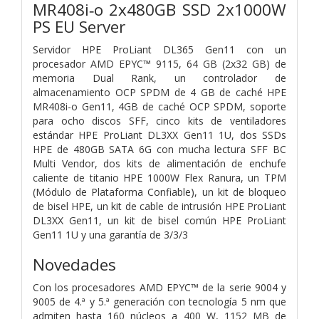
MR408i‑o 2x480GB SSD 2x1000W
PS EU Server
Servidor HPE ProLiant DL365 Gen11 con un
procesador AMD EPYC™ 9115, 64 GB (2x32 GB) de
memoria Dual Rank, un controlador de
almacenamiento OCP SPDM de 4 GB de caché HPE
MR408i-o Gen11, 4GB de caché OCP SPDM, soporte
para ocho discos SFF, cinco kits de ventiladores
estándar HPE ProLiant DL3XX Gen11 1U, dos SSDs
HPE de 480GB SATA 6G con mucha lectura SFF BC
Multi Vendor, dos kits de alimentación de enchufe
caliente de titanio HPE 1000W Flex Ranura, un TPM
(Módulo de Plataforma Confiable), un kit de bloqueo
de bisel HPE, un kit de cable de intrusión HPE ProLiant
DL3XX Gen11, un kit de bisel común HPE ProLiant
Gen11 1U y una garantía de 3/3/3
Novedades
Con los procesadores AMD EPYC™ de la serie 9004 y
9005 de 4.ª y 5.ª generación con tecnología 5 nm que
admiten hasta 160 núcleos a 400 W, 1152 MB de