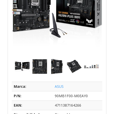
Marca:
ASUS
P/N:
90MB1F00-M0EAY0
EAN:
4711387164266