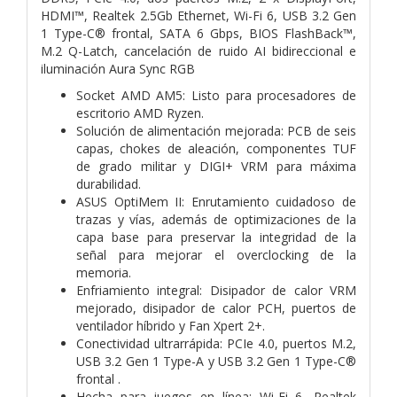
HDMI™, Realtek 2.5Gb Ethernet, Wi-Fi 6, USB 3.2 Gen
1 Type-C® frontal, SATA 6 Gbps, BIOS FlashBack™,
M.2 Q-Latch, cancelación de ruido AI bidireccional e
iluminación Aura Sync RGB
Socket AMD AM5: Listo para procesadores de
escritorio AMD Ryzen.
Solución de alimentación mejorada: PCB de seis
capas, chokes de aleación, componentes TUF
de grado militar y DIGI+ VRM para máxima
durabilidad.
ASUS OptiMem II: Enrutamiento cuidadoso de
trazas y vías, además de optimizaciones de la
capa base para preservar la integridad de la
señal para mejorar el overclocking de la
memoria.
Enfriamiento integral: Disipador de calor VRM
mejorado, disipador de calor PCH, puertos de
ventilador híbrido y Fan Xpert 2+.
Conectividad ultrarrápida: PCIe 4.0, puertos M.2,
USB 3.2 Gen 1 Type-A y USB 3.2 Gen 1 Type-C®
frontal .
Hecha para juegos en línea: Wi-Fi 6, Realtek