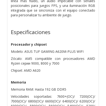
línea más fluido, un audio impecable con señales
posicionales para juegos FPS, y una iluminación RGB
integrada que se sincroniza con el equipo conectado
para personalizar tu ambiente de juego.
Especificaciones
Procesador y chipset
Modelo: ASUS TUF GAMING A620M-PLUS WIFI
Zócalo: AM5 compatible con procesadores AMD
Ryzen серии 9000, 8000 y 7000
Chipset: AMD A620
Memoria
Memoria RAM: Hasta 192 GB DDR5
Velocidades soportadas: 7600+(OC)/ 7200(OC)/
7000(OC)/ 6800(OC)/ 6600(OC)/ 6400(OC)/ 6200(OC)/
6000(OC)/ 5800(OC)/ 5600(OC)/ 5400(OC)/ 5200/