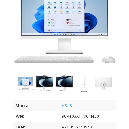
Marca:
ASUS
P/N:
90PT03X1-M04NU0
EAN:
4711636259958