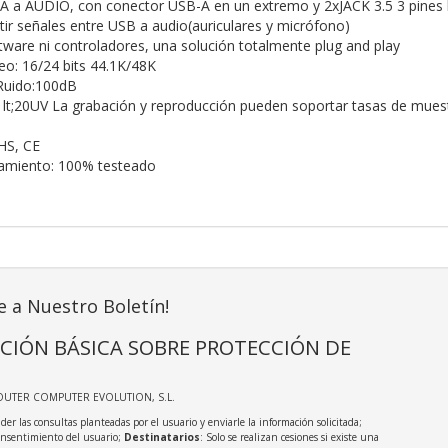
 a AUDIO, con conector USB-A en un extremo y 2xJACK 3.5 3 pines 
tir señales entre USB a audio(auriculares y micrófono)
tware ni controladores, una solución totalmente plug and play
o: 16/24 bits 44.1K/48K
/Ruido:100dB
 lt;20UV La grabación y reproducción pueden soportar tasas de mues
HS, CE
namiento: 100% testeado
e a Nuestro Boletín!
CIÓN BÁSICA SOBRE PROTECCIÓN DE
OUTER COMPUTER EVOLUTION, S.L.
der las consultas planteadas por el usuario y enviarle la información solicitada;
onsentimiento del usuario;
Destinatarios
: Solo se realizan cesiones si existe una