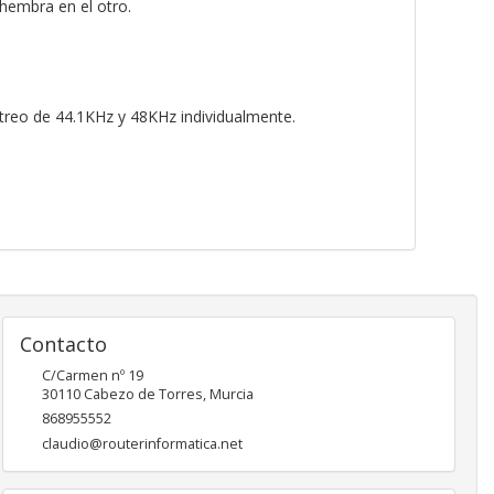
hembra en el otro.
treo de 44.1KHz y 48KHz individualmente.
Contacto
C/Carmen nº 19
30110
Cabezo de Torres
,
Murcia
868955552
claudio@routerinformatica.net