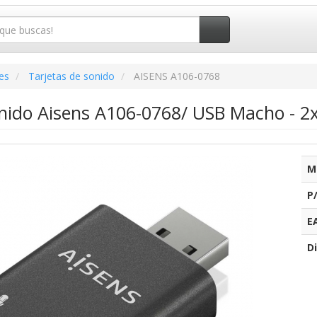
es
Tarjetas de sonido
AISENS A106-0768
onido Aisens A106-0768/ USB Macho - 2
M
P
E
Di