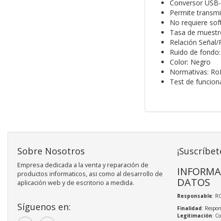
Conversor USB-A
Permite transmi
No requiere sof
Tasa de muestre
Relación Señal
Ruido de fondo:
Color: Negro
Normativas: Ro
Test de funcio
Sobre Nosotros
¡Suscríbet
Empresa dedicada a la venta y reparación de
INFORMA
productos informaticos, asi como al desarrollo de
DATOS
aplicación web y de escritorio a medida.
Responsable
: R
Síguenos en:
Finalidad
: Respon
Legitimación
: C