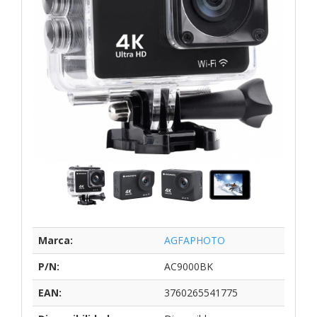
Marca:
AGFAPHOTO
P/N:
AC9000BK
EAN:
3760265541775