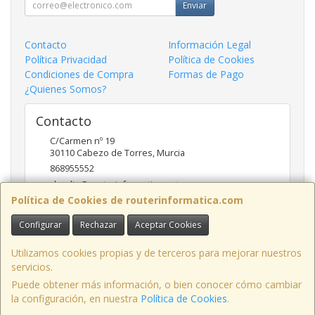
Enviar
Contacto
Información Legal
Política Privacidad
Política de Cookies
Condiciones de Compra
Formas de Pago
¿Quienes Somos?
Contacto
C/Carmen nº 19
30110
Cabezo de Torres
,
Murcia
868955552
claudio@routerinformatica.net
Política de Cookies de routerinformatica.com
Configurar
Rechazar
Aceptar Cookies
Horario
Lunes a Viernes de 9:00 - 13:45 y 17:00 - 20:30
Utilizamos cookies propias y de terceros para mejorar nuestros
servicios.
Puede obtener más información, o bien conocer cómo cambiar
la configuración, en nuestra
Política de Cookies
.
, , , , España. - C.I.F.: B73740227 - Tfno: