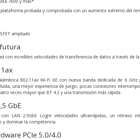
asta 7600 y más*
plataforma probada y comprobada con un aumento extremo del ren
OSFET ampliado
futura
d con increíbles velocidades de transferencia de datos a través de l
11ax
nalámbrica 802.11ax Wi-Fi 6E con nueva banda dedicada de 6 GHz p
fluida, una mejor experiencia de juego, pocas conexiones interrump
uatro veces mayor que BT 4.2 y una transmisión más rápida.
2,5 GbE
 con LAN 2.5GbE Logre velocidades ultrarrápidas, un retraso m
o y dominar la competencia.
dware PCIe 5.0/4.0