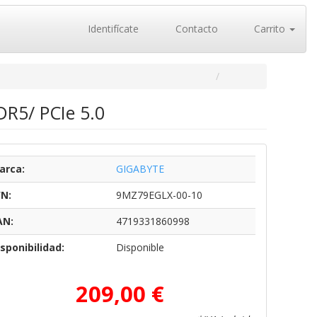
Identifícate
Contacto
Carrito
DR5/ PCIe 5.0
arca:
GIGABYTE
/N:
9MZ79EGLX-00-10
AN:
4719331860998
sponibilidad:
Disponible
209,00 €