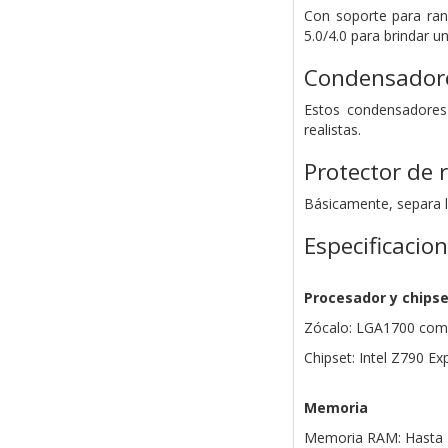
Con soporte para ranu
5.0/4.0 para brindar u
Condensadore
Estos condensadores 
realistas.
Protector de 
Básicamente, separa l
Especificacio
Procesador y chips
Zócalo: LGA1700 compa
Chipset: Intel Z790 Ex
Memoria
Memoria RAM: Hasta