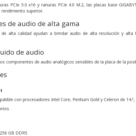
ras PCIe 5.0 x16 y ranuras PCIe 4.0 M.2, las placas base GIGABYTE
n rendimiento superior.
s de audio de alta gama
de alta calidad ayudan a brindar audio de alta resolución y alta 
ruido de audio
os componentes de audio analógicos sensibles de la placa de la posi
nes
et
tible con procesadores Intel Core, Pentium Gold y Celeron de 14.ª, 1
press
 256 GB DDR5